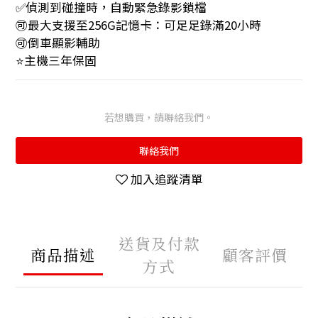
✅偵測到碰撞時，自動緊急錄影鎖檔
🉑最大支援至256G記憶卡：可足足錄滿20小時
🉑倒車顯影輔助
⭐️主機三年保固
若想購買，請聯絡我們。
聯絡我們
加入追蹤清單
送貨及付款
商品描述
顧客評價
方式