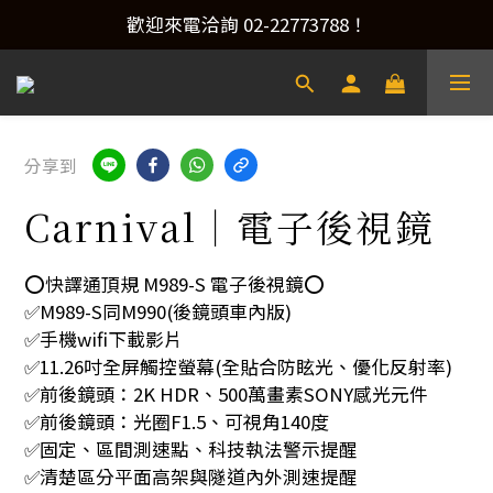
產品洽詢&預約安裝，請加Line：@xacaraudio
歡迎來電洽詢 02-22773788！
產品洽詢&預約安裝，請加Line：@xacaraudio
分享到
Carnival｜電子後視鏡
⭕️快譯通頂規 M989-S 電子後視鏡⭕️
✅M989-S同M990(後鏡頭車內版)
✅手機wifi下載影片
✅11.26吋全屏觸控螢幕(全貼合防眩光、優化反射率)
✅前後鏡頭：2K HDR、500萬畫素SONY感光元件
✅前後鏡頭：光圈F1.5、可視角140度
✅固定、區間測速點、科技執法警示提醒
✅清楚區分平面高架與隧道內外測速提醒