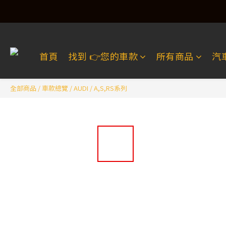
首頁
找到 👉️您的車款
所有商品
汽
全部商品
/
車款總覽
/
AUDI
/
A,S,RS系列