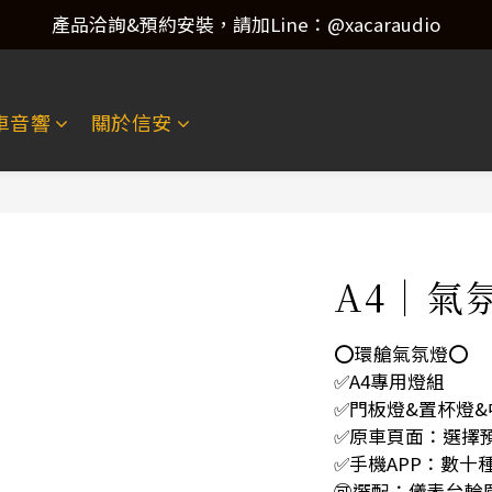
產品洽詢&預約安裝，請加Line：@xacaraudio
產品洽詢&預約安裝，請加Line：@xacaraudio
歡迎來電洽詢 02-22773788！
車音響
關於信安
產品洽詢&預約安裝，請加Line：@xacaraudio
A4｜氣
⭕️環艙氣氛燈⭕️
✅A4專用燈組
✅門板燈&置杯燈&
✅原車頁面：選擇
✅手機APP：數十
🉑選配：儀表台輪