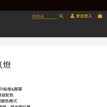
會員登入
氛燈
中船燈&腳窩
預設配色
種變色模式
廓燈、發光喇叭蓋