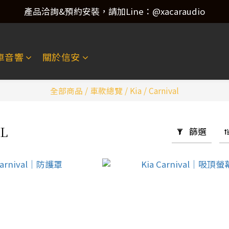
產品洽詢&預約安裝，請加Line：@xacaraudio
產品洽詢&預約安裝，請加Line：@xacaraudio
歡迎來電洽詢 02-22773788！
車音響
關於信安
產品洽詢&預約安裝，請加Line：@xacaraudio
全部商品
/
車款總覽
/
Kia
/
Carnival
AL
篩選
3 件商品