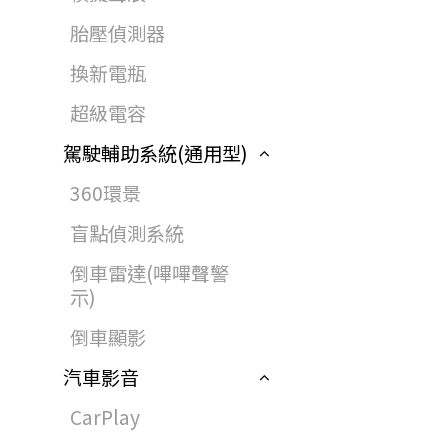
胎壓偵測器
換新電瓶
超級電容
駕駛輔助系統(通用型)
360環景
盲點偵測系統
倒車雷達(嗶嗶聲警
示)
倒車顯影
汽車影音
CarPlay