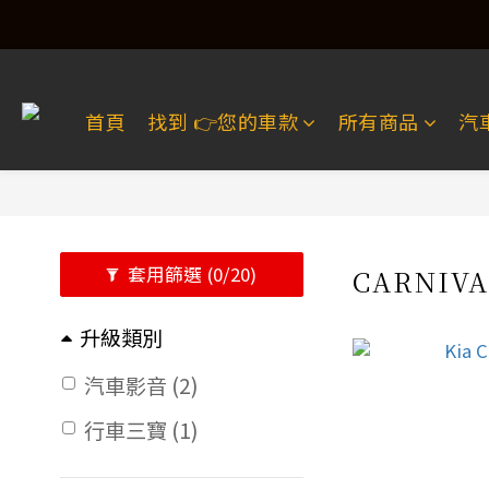
首頁
找到 👉️您的車款
所有商品
汽
套用篩選
(0/20)
CARNIV
升級類別
汽車影音 (2)
行車三寶 (1)