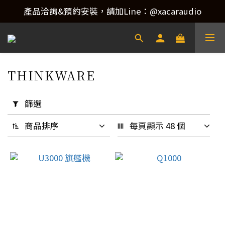
產品洽詢&預約安裝，請加Line：@xacaraudio
產品洽詢&預約安裝，請加Line：@xacaraudio
歡迎來電洽詢 02-22773788！
產品洽詢&預約安裝，請加Line：@xacaraudio
THINKWARE
4 件商品
套
用
篩選
篩
選
商品排序
每頁顯示 48 個
(0/20)
升
級
類
別
行