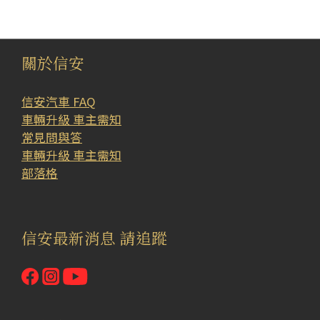
底
盤
代
關於信安
號
小改款
信安汽車 FAQ
前
車輛升級 車主需知
Taycan
常見問與答
(1)
車輛升級 車主需知
部落格
產
品
規
信安最新消息 請追蹤
格
電
車
專