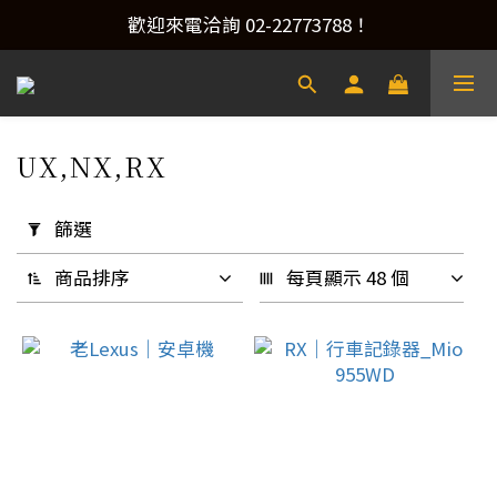
產品洽詢&預約安裝，請加Line：@xacaraudio
歡迎來電洽詢 02-22773788！
產品洽詢&預約安裝，請加Line：@xacaraudio
UX,NX,RX
6 件商品
套
用
篩選
篩
選
商品排序
每頁顯示 48 個
(0/20)
升
級
類
別
汽