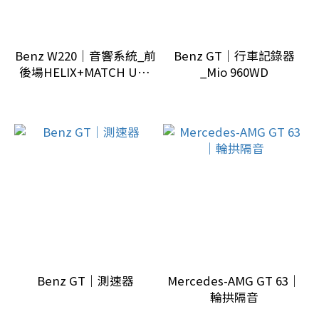
裝
升
級
Benz W220｜音響系統_前
Benz GT｜行車記錄器
(1)
後場HELIX+MATCH UP6
_Mio 960WD
原
DSP
廠
配
備
(1)
車
廠
品
牌
Benz GT｜測速器
Mercedes-AMG GT 63｜
smart
輪拱隔音
(2)