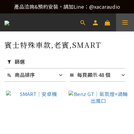
產品洽詢&預約安裝，請加Line：@xacaraudio
產品洽詢&預約安裝，請加Line：@xacaraudio
歡迎來電洽詢 02-22773788！
產品洽詢&預約安裝，請加Line：@xacaraudio
賓士特殊車款,老賓,SMART
14 件商品
套
用
篩選
篩
選
商品排序
每頁顯示 48 個
(0/20)
升
級
類
別
汽