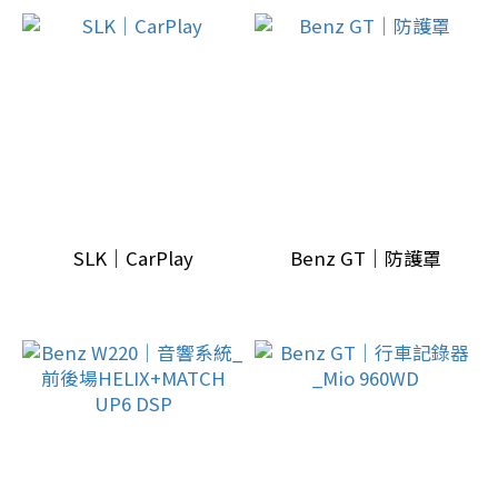
(1)
隔
音
制
震
(1)
汽
車
SLK｜CarPlay
Benz GT｜防護罩
電
子
配
備
(1)
車
內