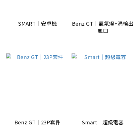
車
影
音
SMART｜安卓機
Benz GT｜氣氛燈+渦輪出
風口
(3)
汽
車
音
響
(1)
駕
駛
輔
助
Benz GT｜23P套件
Smart｜超級電容
系
統