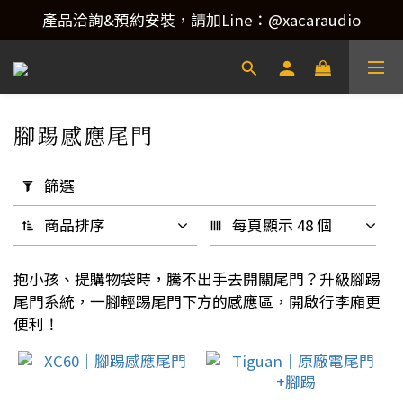
產品洽詢&預約安裝，請加Line：@xacaraudio
產品洽詢&預約安裝，請加Line：@xacaraudio
歡迎來電洽詢 02-22773788！
產品洽詢&預約安裝，請加Line：@xacaraudio
腳踢感應尾門
8 件商品
套
用
篩選
篩
選
商品排序
每頁顯示 48 個
(0/20)
抱小孩、提購物袋時，騰不出手去開關尾門？升級腳踢
升
尾門系統，一腳輕踢尾門下方的感應區，開啟行李廂更
級
便利！
類
別
駕