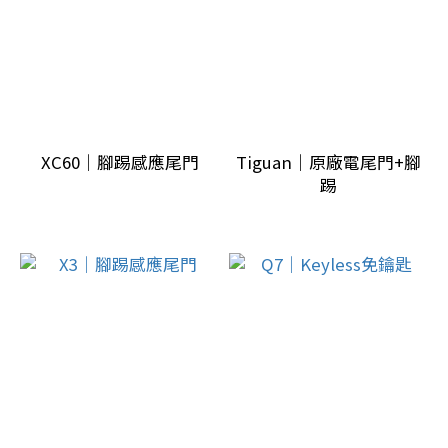
駛
輔
助
系
統
(2)
XC60｜腳踢感應尾門
Tiguan｜原廠電尾門+腳
踢
汽
車
電
子
配
備
(1)
原
廠