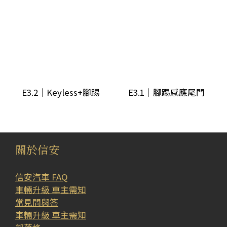
(1)
車
輛
年
份/
底
E3.2｜Keyless+腳踢
E3.1｜腳踢感應尾門
盤
代
號
關於信安
Q7,Q8
(1)
信安汽車 FAQ
寶
車輛升級 車主需知
馬
常見問與答
G
車輛升級 車主需知
世