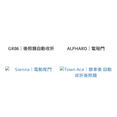
(1)
landrover
(1)
bmw
(5)
smart
GR86｜後照鏡自動收折
ALPHARD｜電吸門
(1)
benz
(9)
volkswagen
(6)
audi
(9)
看