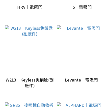
原
HRV｜電尾門
i5｜電吸門
廠
配
備
(30)
車
廠
品
牌
toyota
(5)
W213｜Keyless免鑰匙(副
Levante｜電吸門
廠件)
maserati
(1)
tesla