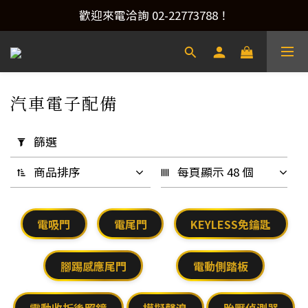
產品洽詢&預約安裝，請加Line：@xacaraudio
歡迎來電洽詢 02-22773788！
產品洽詢&預約安裝，請加Line：@xacaraudio
汽車電子配備
86 件商品
套
用
篩選
篩
選
商品排序
每頁顯示 48 個
(0/20)
升
電吸門
電尾門
KEYLESS免鑰匙
級
類
腳踢感應尾門
電動側踏板
別
駕
電動收折後照鏡
模擬聲浪
胎壓偵測器