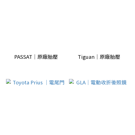
Q4,Q5
(1)
A6,A7,A8
(2)
A4,A5
(3)
PASSAT｜原廠胎壓
Tiguan｜原廠胎壓
A1,A3
(1)
GLS
(1)
寶
馬
G
世