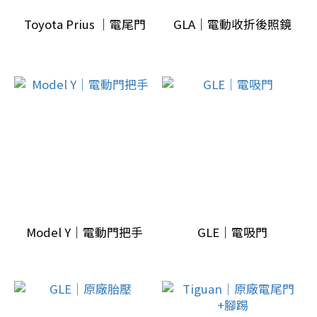
代
Toyota Prius ｜電尾門
GLA｜電動收折後照鏡
(1)
寶
馬
F
世
代
(2)
看
更
多
Model Y｜電動門把手
GLE｜電吸門
改
裝
品
牌