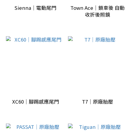
更
Sienna｜電動尾門
Town Ace｜鎖車後 自動
多
收折後照鏡
車
輛
年
份/
底
盤
代
號
GLA
XC60｜腳踢感應尾門
T7｜原廠胎壓
(1)
Q7,Q8
(4)