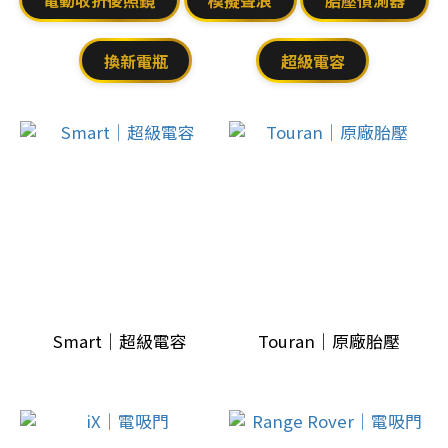
駛
輔
換新電瓶
超級電容
助
系
統
(9)
汽
車
電
子
配
備
Smart｜超級電容
Touran｜原廠胎壓
(44)
車
外