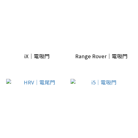
觀
升
級
(4)
車
內
裝
iX｜電吸門
Range Rover｜電吸門
升
級
(2)
副
廠
配
備
(17)