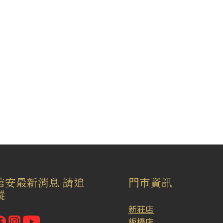
信安最新消息 請追
門市資訊
蹤
新莊店
板橋店