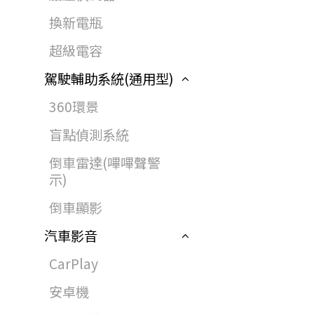
換新電瓶
超級電容
駕駛輔助系統(通用型)
360環景
盲點偵測系統
倒車雷達(嗶嗶聲警
示)
倒車顯影
汽車影音
CarPlay
安卓機