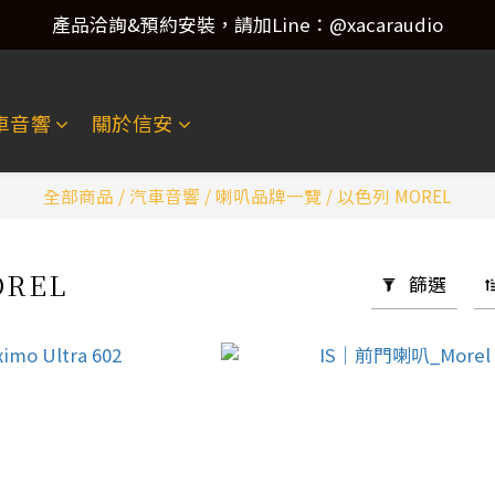
產品洽詢&預約安裝，請加Line：@xacaraudio
產品洽詢&預約安裝，請加Line：@xacaraudio
歡迎來電洽詢 02-22773788！
車音響
關於信安
產品洽詢&預約安裝，請加Line：@xacaraudio
全部商品
/
汽車音響
/
喇叭品牌一覽
/
以色列 MOREL
OREL
篩選
2 件商品