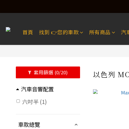
首頁
找到 👉️您的車款
所有商品
汽
套用篩選
(0/20)
以色列 M
汽車音響配置
六吋半 (1)
車款總覽