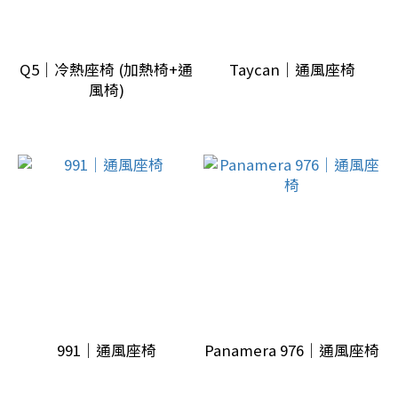
(1)
bmw
(1)
Q5｜冷熱座椅 (加熱椅+通
Taycan｜通風座椅
風椅)
benz
(1)
audi
(2)
porsche
(4)
車
輛
年
991｜通風座椅
Panamera 976｜通風座椅
份/
底