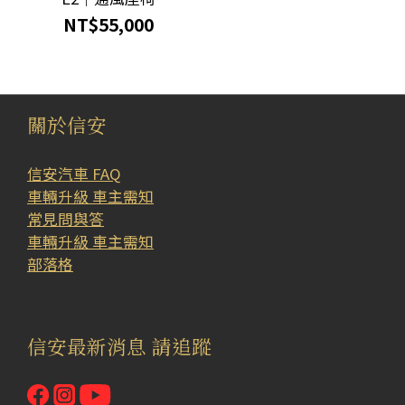
~E3.2
NT$55,000
(1)
2010~2017
年E2 (1)
關於信安
看
更
多
信安汽車 FAQ
車輛升級 車主需知
常見問與答
車輛升級 車主需知
部落格
信安最新消息 請追蹤