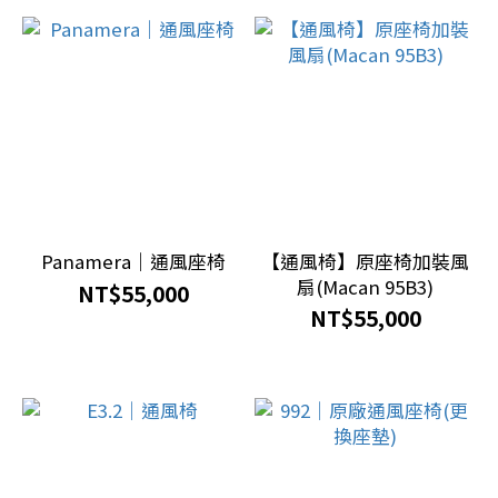
盤
代
號
Q4,Q5
(1)
寶
馬
G
Panamera｜通風座椅
【通風椅】原座椅加裝風
世
扇(Macan 95B3)
NT$55,000
代
NT$55,000
(1)
2019
年
~992
(1)