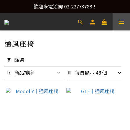
產品洽詢&預約安裝，請加Line：@xacaraudio
歡迎來電洽詢 02-22773788！
產品洽詢&預約安裝，請加Line：@xacaraudio
通風座椅
15 件商品
套
用
篩選
篩
選
商品排序
每頁顯示 48 個
(0/20)
升
級
類
別
汽