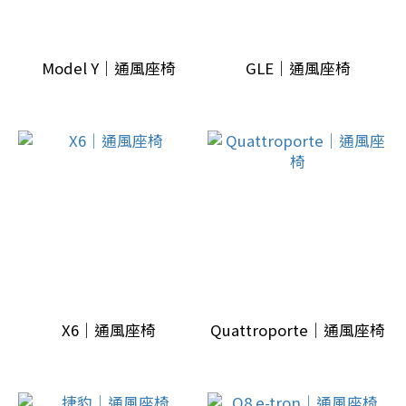
車
電
子
Model Y｜通風座椅
GLE｜通風座椅
配
備
(2)
車
內
裝
升
級
(7)
X6｜通風座椅
Quattroporte｜通風座椅
副
廠
配