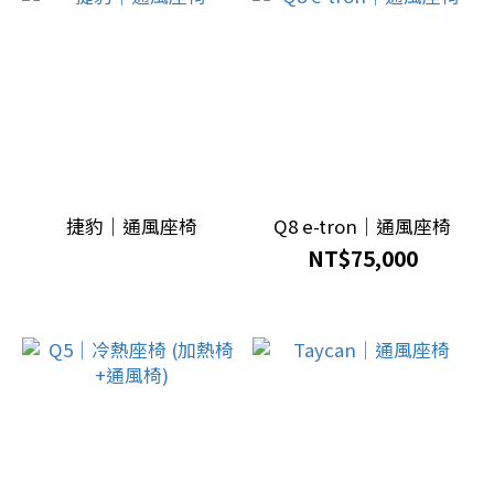
備
(1)
原
廠
配
備
(12)
捷豹｜通風座椅
Q8 e-tron｜通風座椅
車
NT$75,000
廠
品
牌
maserati
(1)
jaguar