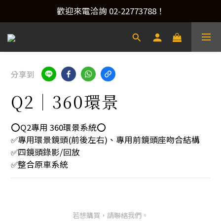
產品洽詢&預約安裝，請加Line：@xacaraudio
歡迎來電洽詢 02-22773788！
產品洽詢&預約安裝，請加Line：@xacaraudio
分享到
Q2｜360環景
⭕️Q2專用 360環景系統⭕️
✅專用環景鏡頭(前後左右)、專用前鏡頭座吻合結構
✅四鏡頭錄影/回放
✅整合原車系統
若想購買，請聯絡我們。