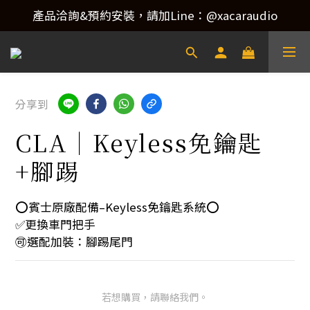
產品洽詢&預約安裝，請加Line：@xacaraudio
產品洽詢&預約安裝，請加Line：@xacaraudio
歡迎來電洽詢 02-22773788！
產品洽詢&預約安裝，請加Line：@xacaraudio
分享到
CLA｜Keyless免鑰匙
+腳踢
⭕️賓士原廠配備–Keyless免鑰匙系統⭕️ 
✅更換車門把手
🉑選配加裝：腳踢尾門
若想購買，請聯絡我們。