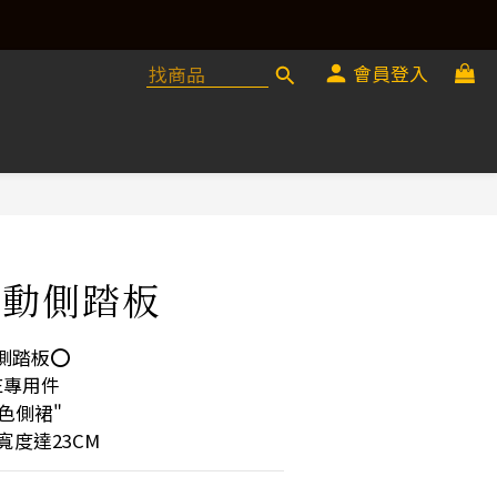
會員登入
電動側踏板
側踏板⭕️
E專用件
色側裙"
寬度達23CM