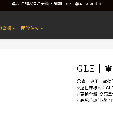
產品洽詢&預約安裝，請加Line：@xacaraudio
歡迎來電洽詢 02-22773788！
產品洽詢&預約安裝，請加Line：@xacaraudio
車音響
關於信安
GLE｜
⭕️賓士專用—電動
✅邁巴赫樣式：GL
✅更換全新"高亮黑
✅高承重設計/後門