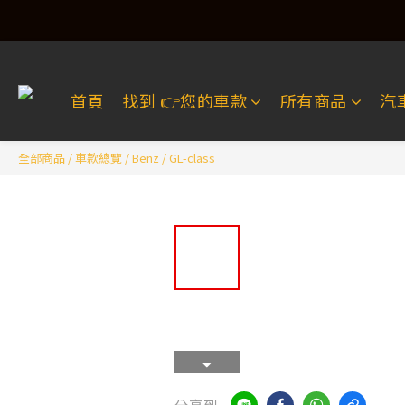
首頁
找到 👉️您的車款
所有商品
汽
全部商品
/
車款總覽
/
Benz
/
GL-class