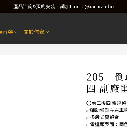
產品洽詢&預約安裝，請加Line：@xacaraudio
產品洽詢&預約安裝，請加Line：@xacaraudio
歡迎來電洽詢 02-22773788！
車音響
關於信安
產品洽詢&預約安裝，請加Line：@xacaraudio
205｜
四 副廠
⭕️前二後四 雷達
✅輔助偵測左右車輛
✅多段式警報音
✅雷達頭表面：同