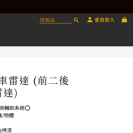
會員登入
倒車雷達 (前二後
雷達)
偵測輔助系統⭕️
/物體
色烤漆