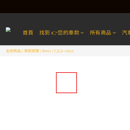
首頁
找到 👉️您的車款
所有商品
汽
全部商品
/
車款總覽
/
Benz
/
C,E,S-class