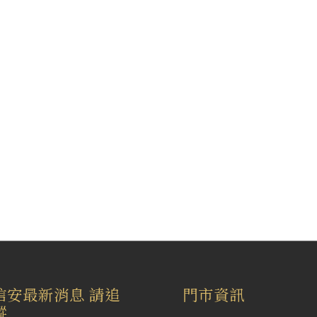
信安最新消息 請追
門市資訊
蹤