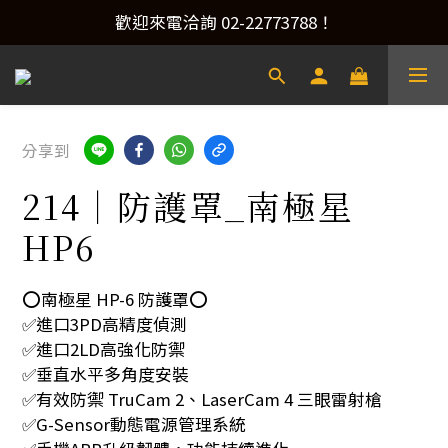
產品洽詢&預約安裝，請加Line：@xacaraudio
歡迎來電洽詢 02-22773788！
產品洽詢&預約安裝，請加Line：@xacaraudio
分享到
214｜防護罩_南極星
HP6
⭕️南極星 HP-6 防護罩⭕️
✅進口3PD高精度偵測
✅進口2LD高強化防禦
✅垂直水平多角度安裝
✅有效防禦 TruCam 2、LaserCam 4 三眼雷射槍
✅G-Sensor動態電源管理系統 