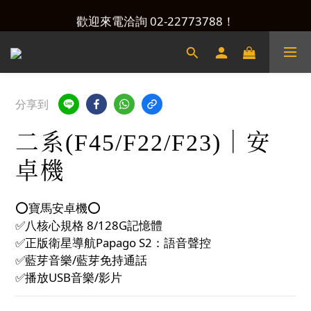
產品洽詢&預約安裝，請加Line：@xacaraudio
歡迎來電洽詢 02-22773788！
產品洽詢&預約安裝，請加Line：@xacaraudio
分享到
二系(F45/F22/F23)｜安
卓機
⭕️寶馬安卓機⭕️
✅八核心規格 8/128G記憶體
✅正版衛星導航Papago S2：語音聲控
✅藍芽音樂/藍芽免持通話
✅播放USB音樂/影片