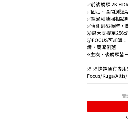
✅前後鏡頭:2K HD
✅固定、區間測速
✅經過測速照相點
✅偵測到碰撞時，
🉑最大支援至25
🉑FOCUS可加
鏡，簡潔俐落
⭐️主機、後鏡頭皆
※ ※快譯通有專
Focus/Kuga/Altis
若