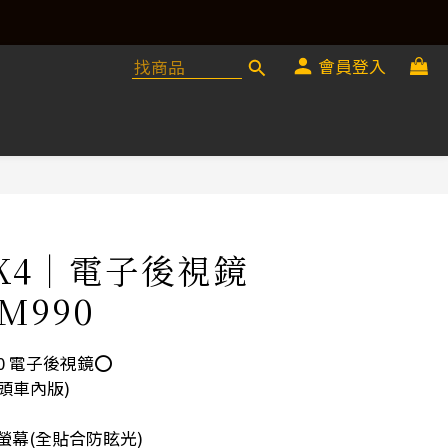
會員登入
MK4｜電子後視鏡
M990
0 電子後視鏡⭕️
鏡頭車內版)
控螢幕(全貼合防眩光)