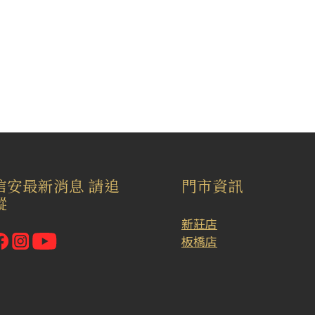
信安最新消息 請追
門市資訊
蹤
新莊店
板橋店