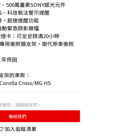
R、500萬畫素SONY感光元件
點、科技執法警示提醒
時，超速提醒功能
自動緊急錄影鎖檔
6記憶卡：可足足錄滿20小時
購：專用後照鏡支架，取代原車後照
三年保固
用支架的車款：
/Corolla Cross/MG HS
想購買，請聯絡我們。
聯絡我們
加入追蹤清單