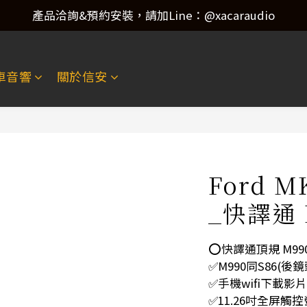
產品洽詢&預約安裝，請加Line：@xacaraudio
產品洽詢&預約安裝，請加Line：@xacaraudio
歡迎來電洽詢 02-22773788！
車音響
關於信安
產品洽詢&預約安裝，請加Line：@xacaraudio
Ford 
_快譯通 
⭕️快譯通頂規 M99
✅M990同S86(後
✅手機wifi下載影片
✅11.26吋全屏觸