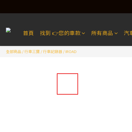
首頁
找到 👉️您的車款
所有商品
汽
全部商品
/
行車三寶
/
行車記錄器
/
IROAD