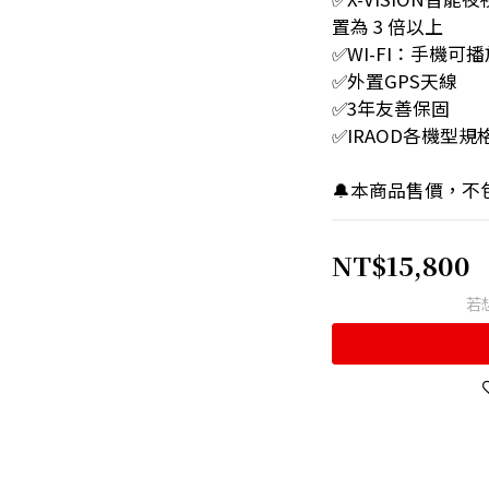
置為 3 倍以上
✅WI-FI：手機
✅外置GPS天線
✅3年友善保固 
✅IRAOD各機型規格比較 
🔔本商品售價，不
NT$15,800
若