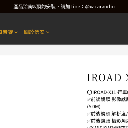
產品洽詢&預約安裝，請加Line：@xacaraudio
產品洽詢&預約安裝，請加Line：@xacaraudio
歡迎來電洽詢 02-22773788！
車音響
關於信安
產品洽詢&預約安裝，請加Line：@xacaraudio
IROAD 
⭕️IROAD-X11 行
✅前後鏡頭 影像感應器：
(5.0M)
✅前後鏡頭 解析度/幀數：
✅前後鏡頭 攝影角度
✅X-VISION