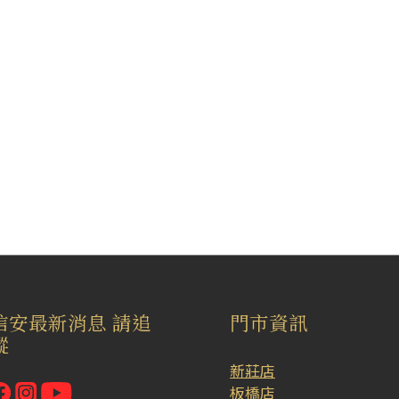
信安最新消息 請追
門市資訊
蹤
新莊店
板橋店