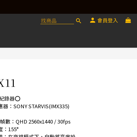
會員登入
X11
車紀錄器⭕️
SONY STARVIS(IMX335)
QHD 2560x1440 / 30fps
：155°
智能夜視：在夜視模式下，自動將亮度設