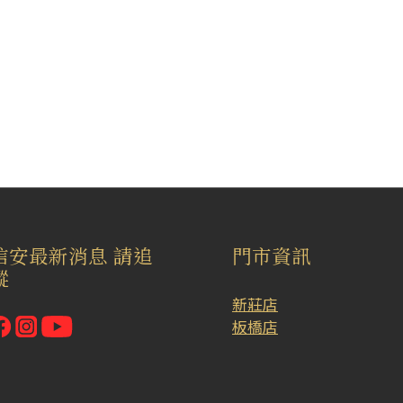
信安最新消息 請追
門市資訊
蹤
新莊店
板橋店