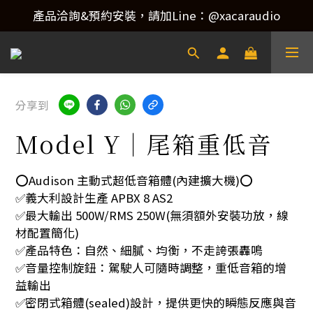
產品洽詢&預約安裝，請加Line：@xacaraudio
產品洽詢&預約安裝，請加Line：@xacaraudio
歡迎來電洽詢 02-22773788！
產品洽詢&預約安裝，請加Line：@xacaraudio
分享到
Model Y｜尾箱重低音
⭕️Audison 主動式超低音箱體(內建擴大機)⭕️
✅義大利設計生產 APBX 8 AS2
✅最大輸出 500W/RMS 250W(無須額外安裝功放，線
材配置簡化)
✅產品特色：自然、細膩、均衡，不走誇張轟鳴
✅音量控制旋鈕：駕駛人可隨時調整，重低音箱的增
益輸出
✅密閉式箱體(sealed)設計，提供更快的瞬態反應與音