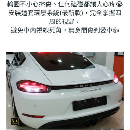
輪圈不小心擦傷、任何磕碰都讓人心疼😭
安裝這套環景系統(最新款)，完全掌握四
周的視野，
避免車內視線死角，無意間傷到愛車👍