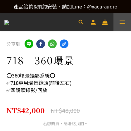
產品洽詢&預約安裝，請加Line：@xacaraudio
產品洽詢&預約安裝，請加Line：@xacaraudio
歡迎來電洽詢 02-22773788！
產品洽詢&預約安裝，請加Line：@xacaraudio
分享到
718｜360環景
⭕️360環景攝影系統⭕️
✅718專用環景鏡頭(前後左右)
✅四鏡頭錄影/回放
NT$42,000
NT$48,000
若想購買，請聯絡我們。