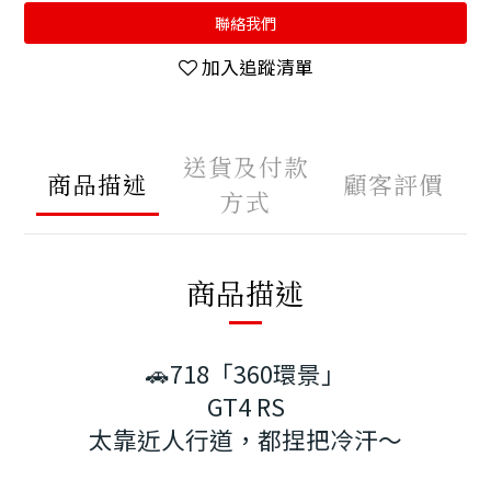
聯絡我們
加入追蹤清單
送貨及付款
商品描述
顧客評價
方式
商品描述
🚗718「360環景」
GT4 RS
太靠近人行道，都捏把冷汗～