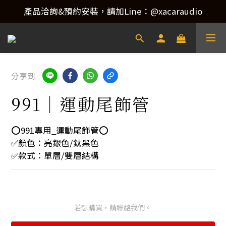
產品洽詢&預約安裝，請加Line：@xacaraudio
產品洽詢&預約安裝，請加Line：@xacaraudio
歡迎來電洽詢 02-22773788！
產品洽詢&預約安裝，請加Line：@xacaraudio
分享到
991｜運動尾飾管
⭕️991專用_運動尾飾管⭕️
✅顏色：亮銀色/鈦黑色
✅款式：單層/雙層結構
若想購買，請聯絡我們。