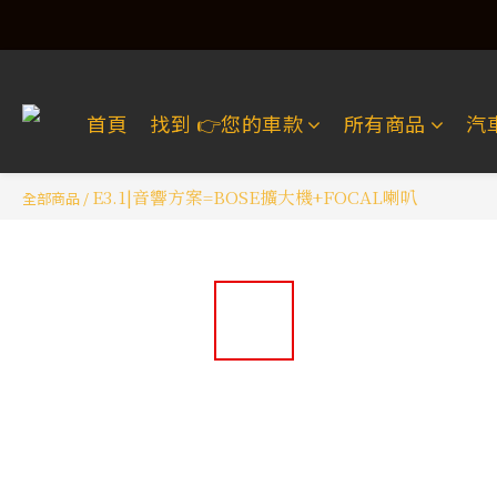
首頁
找到 👉️您的車款
所有商品
汽
E3.1|音響方案=BOSE擴大機+FOCAL喇叭
全部商品
/