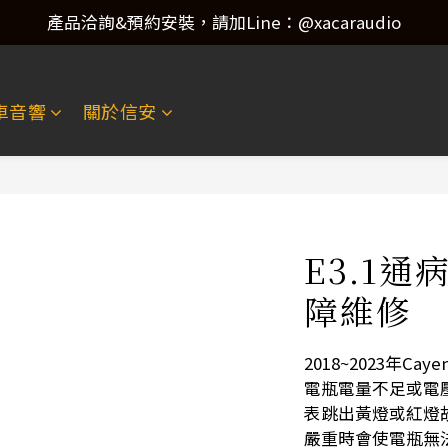
產品洽詢&預約安裝，請加Line：@xacaraudio
產品洽詢&預約安裝，請加Line：@xacaraudio
歡迎來電洽詢 02-22773788！
車音響
關於信安
產品洽詢&預約安裝，請加Line：@xacaraudio
E3.1通
障維修
2018~2023年C
電瓶電量不足或電
表跳出黃燈或紅燈
嚴重時會使電瓶無