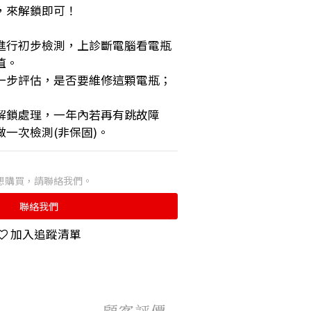
，來解鎖即可！
進行初步檢測，上診斷電腦看電瓶
值。
一步評估，是否要維修這顆電瓶；
解鎖處理，一年內若再有跳故障
一次檢測(非保固)。
想購買，請聯絡我們。
聯絡我們
加入追蹤清單
顧客評價