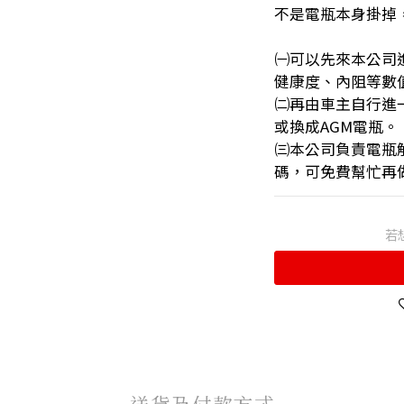
不是電瓶本身掛掉
㈠可以先來本公司
健康度、內阻等數
㈡再由車主自行進
或換成AGM電瓶。
㈢本公司負責電瓶
碼，可免費幫忙再做
若
送貨及付款方式