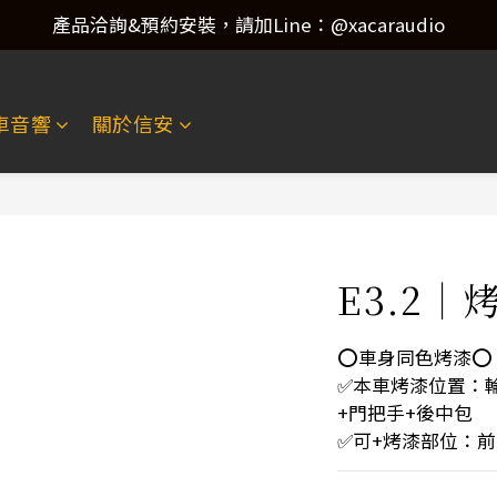
產品洽詢&預約安裝，請加Line：@xacaraudio
產品洽詢&預約安裝，請加Line：@xacaraudio
歡迎來電洽詢 02-22773788！
車音響
關於信安
產品洽詢&預約安裝，請加Line：@xacaraudio
E3.2｜
⭕️車身同色烤漆⭕️
✅本車烤漆位置：
+門把手+後中包
✅可+烤漆部位：前