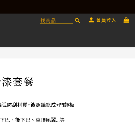
會員登入
烤漆套餐
輪弧防刮材質+後照鏡總成+門飾板
下巴、後下巴、車頂尾翼...等