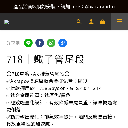
產品洽詢&預約安裝，請加Line：@xacaraudio
產品洽詢&預約安裝，請加Line：@xacaraudio
歡迎來電洽詢 02-22773788！
產品洽詢&預約安裝，請加Line：@xacaraudio
分享到
718｜蠍子管尾段
⭕️718車系 - Ak 排氣管尾段⭕️
✅Akrapovič 原廠鈦合金排氣管：尾段
✅此款適用於：718 Spyder、GTS 4.0、 GT4
✅鈦合金尾飾管：鈦原色/黑色
✅極致輕量化設計，有效降低車尾負重，讓車輛過彎
更俐落。
✅動力輸出優化：排氣效率提升，油門反應更直接，
釋放更線性的加速感。