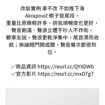
改裝實例
車不改
不如推下海
Akrapovič
蠍子管尾段，
重量比原廠輕許多，排氣順暢度也更好，
聲音飽滿、聲浪立體不吵人不炸街。
聽車友說，聲浪更乾淨集中，尾音漂亮收
斂；無論閥門開或關，聲音層次都很到
位。
✅商品資訊 https://reurl.cc/QYXDWb
✅官方影片 https://reurl.cc/mxD7g7