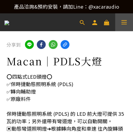
產品洽詢&預約安裝，請加Line：@xacaraudio
產品洽詢&預約安裝，請加Line：@xacaraudio
歡迎來電洽詢 02-22773788！
產品洽詢&預約安裝，請加Line：@xacaraudio
分享到
Macan｜PDLS大燈
⭕️四點式LED頭燈⭕️
✅保時捷動態照明系統 (PDLS)
✅轉向輔助燈
✅原廠料件
保時捷動態照明系統 (PDLS) 的 LED 前大燈可提供 35 
瓦的功率；另外還帶有彎道燈，可以自動開關。
▣動態彎道照明燈➜根據轉向角度和車速 往內旋轉頭