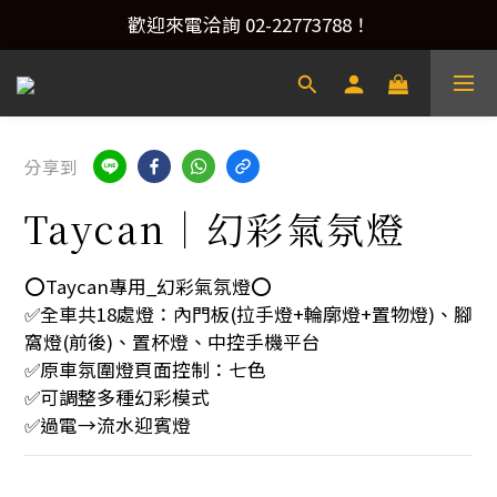
產品洽詢&預約安裝，請加Line：@xacaraudio
歡迎來電洽詢 02-22773788！
產品洽詢&預約安裝，請加Line：@xacaraudio
分享到
Taycan｜幻彩氣氛燈
⭕️Taycan專用_幻彩氣氛燈⭕️
✅全車共18處燈：內門板(拉手燈+輪廓燈+置物燈)、腳
窩燈(前後)、置杯燈、中控手機平台
✅原車氛圍燈頁面控制：七色
✅可調整多種幻彩模式
✅過電→流水迎賓燈