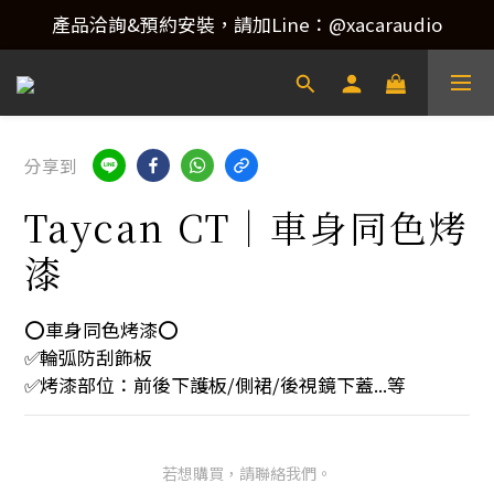
產品洽詢&預約安裝，請加Line：@xacaraudio
產品洽詢&預約安裝，請加Line：@xacaraudio
歡迎來電洽詢 02-22773788！
產品洽詢&預約安裝，請加Line：@xacaraudio
分享到
Taycan CT｜車身同色烤
漆
⭕️車身同色烤漆⭕️
✅輪弧防刮飾板
✅烤漆部位：前後下護板/側裙/後視鏡下蓋...等
若想購買，請聯絡我們。