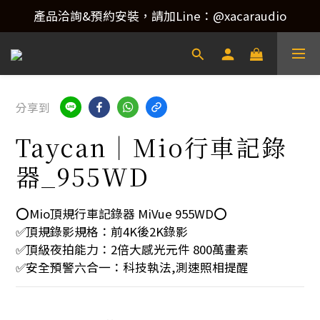
產品洽詢&預約安裝，請加Line：@xacaraudio
產品洽詢&預約安裝，請加Line：@xacaraudio
歡迎來電洽詢 02-22773788！
產品洽詢&預約安裝，請加Line：@xacaraudio
分享到
Taycan｜Mio行車記錄
器_955WD
⭕️Mio頂規行車記錄器 MiVue 955WD⭕️
✅頂規錄影規格：前4K後2K錄影
✅頂級夜拍能力：2倍大感光元件 800萬畫素
✅安全預警六合一：科技執法,測速照相提醒