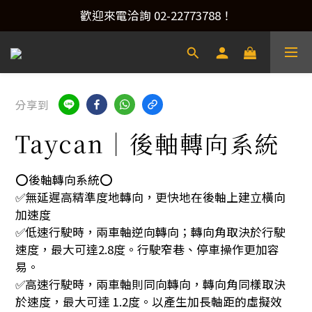
產品洽詢&預約安裝，請加Line：@xacaraudio
歡迎來電洽詢 02-22773788！
產品洽詢&預約安裝，請加Line：@xacaraudio
分享到
Taycan｜後軸轉向系統
⭕️後軸轉向系統⭕️
✅無延遲高精準度地轉向，更快地在後軸上建立橫向
加速度
✅低速行駛時，兩車軸逆向轉向；轉向角取決於行駛
速度，最大可達2.8度。行駛窄巷、停車操作更加容
易。
✅高速行駛時，兩車軸則同向轉向，轉向角同樣取決
於速度，最大可達 1.2度。以產生加長軸距的虛擬效