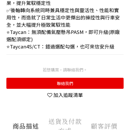
果，提升駕馭穩定性
✅後軸轉向系統同時兼具穩定性與靈活性、性能和實
用性，而造就了日常生活中更傑出的操控性與行車安
全，並大幅提升極致駕馭性能
⭐Taycan：無須配備氣壓懸吊PASM，即可升級(原廠
選配須綁定)
⭐Taycan4S/CT：錯過選配勾選，也可來信安升級
若想購買，請聯絡我們。
聯絡我們
加入追蹤清單
送貨及付款
商品描述
顧客評價