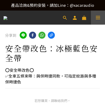
產品洽詢&預約安裝，請加Line：@xacaraudio
產品洽詢&預約安裝，請加Line：@xacaraudio
歡迎來電洽詢 02-22773788！
產品洽詢&預約安裝，請加Line：@xacaraudio
分享到
安全帶改色：冰極藍色安
全帶
⭕️安全帶改色⭕️
✅全車五條束帶：與保時捷同款，可指定紋路與多種
保時捷色
若想購買，請聯絡我們。